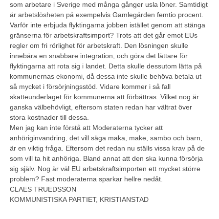
som arbetare i Sverige med många gånger usla löner. Samtidigt
är arbetslösheten på exempelvis Gamlegården femtio procent.
Varför inte erbjuda flyktingarna jobben istället genom att stänga
gränserna för arbetskraftsimport? Trots att det går emot EUs
regler om fri rörlighet för arbetskraft. Den lösningen skulle
innebära en snabbare integration, och göra det lättare för
flyktingarna att rota sig i landet. Detta skulle dessutom lätta på
kommunernas ekonomi, då dessa inte skulle behöva betala ut
så mycket i försörjningsstöd. Vidare kommer i så fall
skatteunderlaget för kommunerna att förbättras. Vilket nog är
ganska välbehövligt, eftersom staten redan har vältrat över
stora kostnader till dessa.
Men jag kan inte förstå att Moderaterna tycker att
anhöriginvandring, det vill säga maka, make, sambo och barn,
är en viktig fråga. Eftersom det redan nu ställs vissa krav på de
som vill ta hit anhöriga. Bland annat att den ska kunna försörja
sig själv. Nog är väl EU arbetskraftsimporten ett mycket större
problem? Fast moderaterna sparkar hellre nedåt.
CLAES TRUEDSSON
KOMMUNISTISKA PARTIET, KRISTIANSTAD