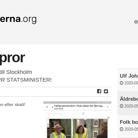
O
pror
till Stockholm
Ulf Jo
R STATSMINISTER!
2020-09
Äldrebo
 efter skatt!
2020-05
Folk bor
2020-05