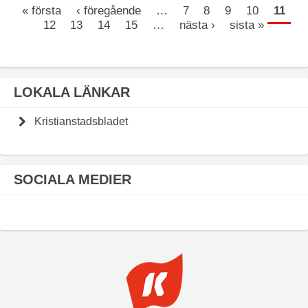
« första
‹ föregående
…
7
8
9
10
11
12
13
14
15
…
nästa ›
sista »
LOKALA LÄNKAR
Kristianstadsbladet
SOCIALA MEDIER