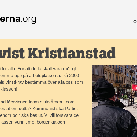
O
tvist Kristianstad
 för alla. För att detta skall vara möjligt
 blomma upp på arbetsplatserna. På 2000-
t fåtals vinstkrav bestämma över alla oss som
arklassen!
stad försvinner. Inom sjukvården. Inom
 röstat om detta? Kommunistiska Partiet
nom politiska beslut. Vi vill försvara de
lassen vunnit mot borgerliga och