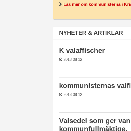
Läs mer om kommunisterna i Kri
NYHETER & ARTIKLAR
K valaffischer
2018-08-12
kommunisternas valf
2018-08-12
Valsedel som ger vanli
kommunfullmäktige.