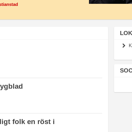
stianstad
LOK
K
SOC
lygblad
gt folk en röst i